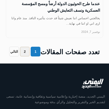
عندما طرح الحوثيون الدولة أرضاً ومسح المؤسسة
العسكرية ونسف التعايش الوطني
‏يخالجني احساس اننا نعيش شيئاً قد حدث بتأثيره النافذ. منذ عام وانا
ارى اني او اننا في نهاية…
نوفمبر 7, 2024
تعدد صفحات المقالات
1
2
التالي
اليمني الجديد، منصة إخبارية وإعلامية سياسية وثقافية وإنسانية عامة، تسعى
لتقديم الخبر والتقرير والتحليل والرأي بدقة وموضوعية