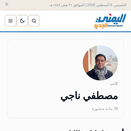
الخميس، 6 أغسطس 2026 | الموافق ٢١ صفر ١٤٤٨ هـ
كاتب
مصطفي ناجي
38 مادة منشورة