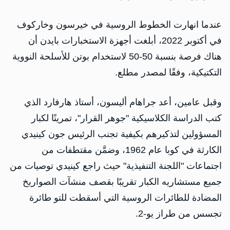
عندما انهارت الخطوط الروسية في خيرسون وخاركوف
في أكتوبر 2022، أبلغت أجهزة الاستخبارات بايدن أن
هناك فرصة بنسبة 50-50 لاستخدام بوتن للأسلحة النووية
التكتيكية، وفقًا لمصدر مطلع.
وقبل عامين، أعد جراهام أليسون، أستاذ هارفارد الذي
كتب الدراسة الكلاسيكية "جوهر القرار"، تمرينًا لكبار
المسؤولين لتذكيرهم بكيفية تجنب الرئيس جون كينيدي
الكارثة في كوبا عام 1962، وضمَّن مقتطفات من
اجتماعات "اللجنة التنفيذية" حيث راجع كينيدي توصيات من
جميع مستشاريه الكبار تقريبًا بقصف منشآت الصواريخ
المضادة للطائرات الروسية التي أسقطت للتو طائرة
تجسس من طراز يو-2.