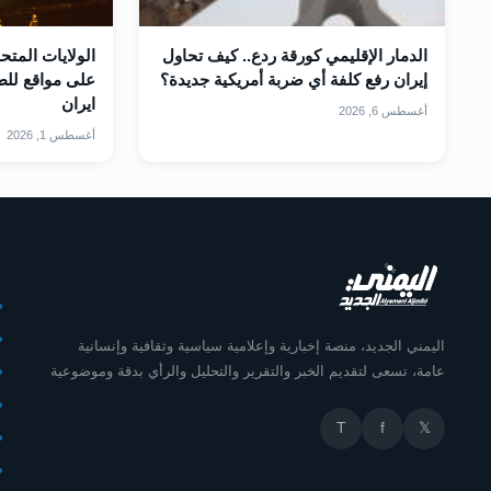
الدمار الإقليمي كورقة ردع.. كيف تحاول
الولايات المت
إيران رفع كلفة أي ضربة أمريكية جديدة؟
على مواقع للطا
ايران
أغسطس 6, 2026
أغسطس 1, 2026
أ
اليمني الجديد، منصة إخبارية وإعلامية سياسية وثقافية وإنسانية
عامة، تسعى لتقديم الخبر والتقرير والتحليل والرأي بدقة وموضوعية
T
f
𝕏