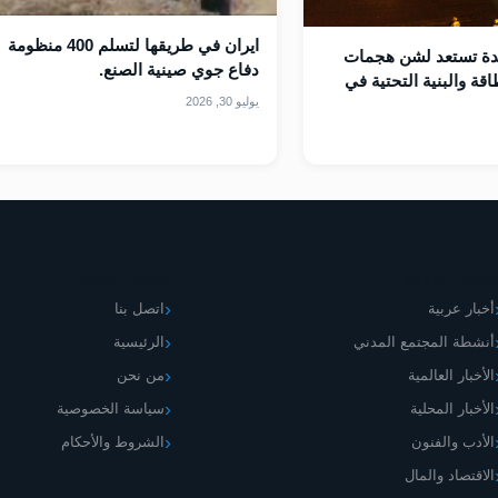
ايران في طريقها لتسلم 400 منظومة
حدة تستعد لشن هجمات
دفاع جوي صينية الصنع.
قة والبنية التحتية في
يوليو 30, 2026
قسام الموقع
اليمني الجديد
أخبار عربية
اتصل بنا
أنشطة المجتمع المدني
الرئيسية
الأخبار العالمية
من نحن
الأخبار المحلية
سياسة الخصوصية
الأدب والفنون
الشروط والأحكام
الاقتصاد والمال