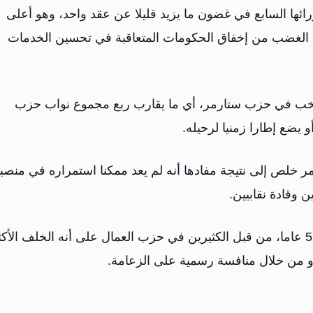
وزرائها ⁠السابع في غضون ما يزيد قليلا عن عقد واحد، وهو أعلى
 الغضب من إخفاق الحكومات المتعاقبة في تحسين الخدمات
جرته رويترز، أعلن أكثر من 100 نائب منتخب ​في حزب ستارمر، أي ​ما يقارب ربع ⁠مجموع نواب حزب
 يضع إطارا زمنيا لرحيله.
ر خلص إلى نتيجة مفادها أنه لم يعد ممكنا ​استمراره في منصب
 وقادة نقابيين.
ويُنظر إلى بيرنهام، وهو سياسي محترف يبلغ من العمر 56 عاما، من قبل الكثيرين في حزب العمال على أنه الخلف الأ
و من خلال ​منافسة رسمية على الزعامة.