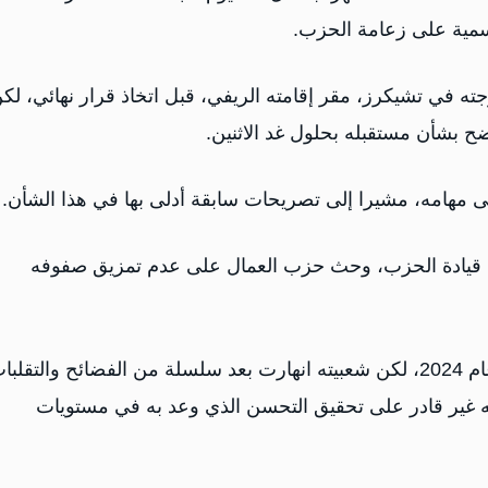
رسمية على زعامة الحزب.
ته في تشيكرز، مقر إقامته ​الريفي، قبل اتخاذ قرار نهائي، لك
 بشأن مستقبله بحلول غد الاثنين.
 مهامه، مشيرا إلى تصريحات سابقة أدلى بها في هذا الشأن.
لى قيادة الحزب، وحث حزب العمال على عدم تمزيق صفوفه
قاد ستارمر حزب العمال إلى فوز ساحق في الانتخابات عام 2024، لكن شعبيته انهارت بعد سلسلة ​من الفضائح والتقل
أنه غير قادر على ​تحقيق التحسن الذي وعد به في مستويات