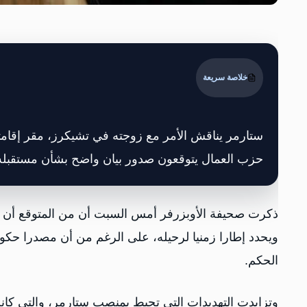
خلاصة سريعة
ستارمر يناقش الأمر مع زوجته في تشيكرز، مقر إقامته
حزب العمال يتوقعون ⁠صدور بيان واضح بشأن مستقبله ب
ذكرت صحيفة الأوبزرفر أمس السبت أن من المتوقع أن يست
ويحدد إطارا زمنيا لرحيله، على ​الرغم من أن مصدرا حكو
الحكم.
وتزايدت التهديدات التي تحيط بمنصب ستارمر، والتي كان