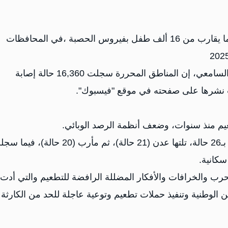
وصل عدد الوفيات وسط الأطفال إلى 106، فيما أصيب ما يقارب من 16 ألف طفل بفيروس الحصبة ،في المحافظات
وذكر المسؤول في الإعلام الصحي بمحافظة تعز تيسير السامعي، إن المناطق المحررة سجلت 16,360 حالة إصابة
يم منذ سنوات، وضعف أنظمة الرصد الوبائي.
وكشف السامعي أن محافظة أبين تصدرت عدد الوفيات بـ26 حالة، تلتها عدن (21 حالة)، ثم مأرب (20 حالة
حرب والخرافات والأفكار المضللة الرافضة للتطعيم والتي أدت 
ن الوطنية وتنفيذ حملات تطعيم وتوعية عاجلة للحد من الكارثة