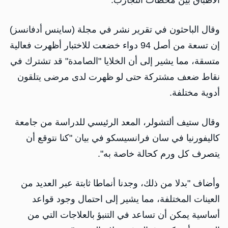
الأطباق بين محطات التجارب.
وقال الباحثون في تقرير نشر في مجلة (ساينس أدفانسز)
إن تسعة من أصل 94 دواء خضعت للاختبار أظهرت فعالية
متسقة، مما يشير ​إلى أن الخلايا "الصامدة" ​قد تشترك ⁠في
نقاط ضعف مشتركة حتى لو ظهرت لدى مرضى يتلقون
أدوية مختلفة.
وقال ستيف ألتشولر، ​المعد الرئيسي للدراسة من جامعة
كاليفورنيا في سان ​فرانسيسكو ⁠في بيان "كنا نتوقع أن
يتصرف كل ورم كحالة خاصة به".
وأضاف "بدلا من ذلك، وجدنا أنماطا ثابتة عبر العديد من
العينات المختلفة، مما ⁠يشير ​إلى احتمال وجود قواعد
أساسية يمكن ​أن تساعد في التنبؤ بالعلاجات التي من