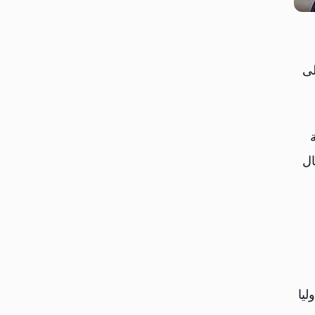
لى
 في حكومة
ال
ليا