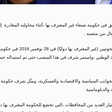
ي حكومة صنعاء غير المعترف بها ،أثناء محاولته المغادرة إ
ال من منصبه .
وعين هشام شرف عبد الله وزيرًا للخارجية في حكومة الحوثيين (غير المعترف بها دوليًا) في 28 نوفمبر 2016
قاذ الوطني ،واستمر شرف في هذا المنصب حتى تم استبداله جم
جوانب السياسية والاقتصادية والعسكرية، ومثّل شرف حكومة
والدبلوماسية.
ار العديد من المحافظات ،التي تخضع للحكومة المعترف بها دو