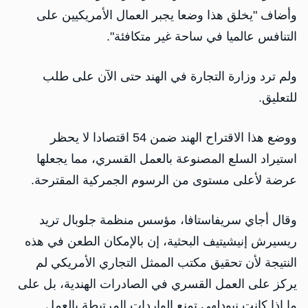
وأضاف "يخلق هذا ‌وضعا ⁠يجبر العمال الأمريكيين على
التنافس عالميا في ساحة غير متكافئة".
ولم ترد وزارة التجارة في الهند حتى الآن على طلب
للتعليق.
ووضع هذا الاقتراح الهند ضمن 54 اقتصادا لا يحظر ​
استيراد السلع ​المصنوعة بالعمل القسري، ⁠مما يجعلها
عرضة لأعلى مستوى من الرسوم الجمركية المقترحة.
وقال أجاي سريفاستافا، مؤسس منظمة ​جلوبال تريد
ريسيرش إنيشيتيف البحثية، إن بالإمكان الطعن ​في ⁠هذه
النتيجة لأن تحقيق مكتب الممثل التجاري الأمريكي لم
يركز على العمل القسري في الصادرات الهندية، بل على
ما ⁠إذا ​كانت نيودلهي تمنع الواردات المرتبطة ​بالعمل