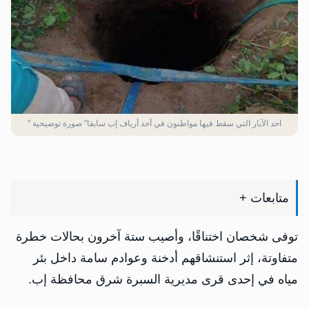
احد الآبار التي سقط فيها مواطنون في أحد أرياف إب سابقا" صورة توضيحية "
متابعات +
توفى شخصان اختناقًا، وأصيب ستة آخرون بحالات خطرة
متفاوتة، إثر استنشاقهم أدخنة وعوادم سامة داخل بئر
مياه في إحدى قرى مديرية السبرة شرق محافظة إب.