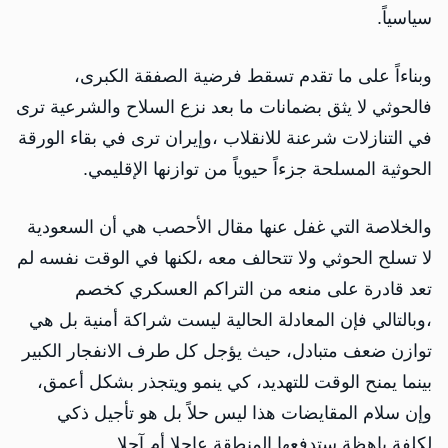
سياسياً.
وبناءاً على ما تقدم تسقط فرضية الصفقة الكبرى،
فالحوثي لا يثق بضمانات ما بعد نزع السلاح والشرعية ترى
في التنازلات شرعنة للانقلاب ،وإيران ترى في بقاء الورقة
الحوثية المسلحة جزءاً حيوياً من توازنها الإقليمي.
والخلاصة التي غفل عنها مقال الأحصب هي أن السعودية
لا تسلح الحوثي ولا تتحالف معه ،لكنها في الوقت نفسه لم
تعد قادرة على منعه من التراكم العسكري كخصم
،وبالتالي فإن المعادلة الحالية ليست شراكة أمنية بل هي
توازن ضعف متبادل، حيث يؤجل كل طرف الانفجار الكبير
بينما يمنح الوقت للتهديد، كي ينمو ويتجذر بشكل أعمق،
وإن سلام المقايضات هذا ليس حلاً بل هو تأجيل ذكي
لكلفة باهظة ستدفعها المنطقة عاجلا أم آجلا.