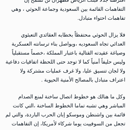
افترضنا جدلا قبلت الرياض فطهران لن تسمح إن
التفاهمات القائمة بين السعودية وجماعة الحوثي ، وهي
تفاهمات احتواء متبادل.
فلا يزال الحوثي محتفظاً بخطابه العقائدي التعبئوي
العدائي تجاه السعوديه ،ويواصل بناء ترسانته العسكرية
وصياغة عقيدته القتالية باعتبار المملكة ،خصماً مستقبلياً
وليس حليفاً أمنياً كما لا توجد حتى اللحظة اتفاقيات دفاعية
ولا لجان تنسيق عليا، ولا غرف عمليات مشتركة ولا
اعتراف متبادل بالمصالح الأمنية الحيوية .
وكل ما هنالك هو خطوط اتصال ساخنة لمنع الصدام
المباشر وهي تشبه تماما الخطوط الساخنة ،التي كانت
قائمة بين واشنطن وموسكو إبان الحرب الباردة، والتي لم
تجعل من السوفييت يوما شركاء لأمريكا، إن التفاهمات