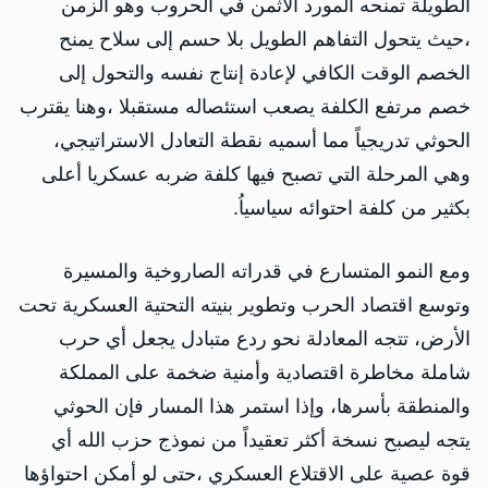
الطويلة تمنحه المورد الأثمن في الحروب وهو الزمن
،حيث يتحول التفاهم الطويل بلا حسم إلى سلاح يمنح
الخصم الوقت الكافي لإعادة إنتاج نفسه والتحول إلى
خصم مرتفع الكلفة يصعب استئصاله مستقبلا ،وهنا يقترب
الحوثي تدريجياً مما أسميه نقطة التعادل الاستراتيجي،
وهي المرحلة التي تصبح فيها كلفة ضربه عسكريا أعلى
بكثير من كلفة احتوائه سياسياُ.
ومع النمو المتسارع في قدراته الصاروخية والمسيرة
وتوسع اقتصاد الحرب وتطوير بنيته التحتية العسكرية تحت
الأرض، تتجه المعادلة نحو ردع متبادل يجعل أي حرب
شاملة مخاطرة اقتصادية وأمنية ضخمة على المملكة
والمنطقة بأسرها، وإذا استمر هذا المسار فإن الحوثي
يتجه ليصبح نسخة أكثر تعقيداً من نموذج حزب الله أي
قوة عصية على الاقتلاع العسكري ،حتى لو أمكن احتواؤها