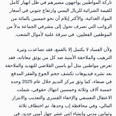
تاركة المواطنين يواجهون مصيرهم في ظل انهيار كامل
للقيمة الشرائية للريال اليمني وارتفاع جنوني في أسعار
المواد الغذائية، والأكثر إيلام أن نحو خمسين بالمائة من
الرواتب التي تصرف تحول إلى مشرفي الجماعة بدلاً من
الموظفين الفعليين، في سرقة علنية لأموال الشعب.
ولأن الفساد لا يكتمل إلا بالقمع، فقد تصاعدت وتيرة
الترهيب والملاحقة الأمنية ضد كل من يوثق معاناته، فقد
تعرض مواطنين مثل أبو ياسين القلاضي للتهديد والملاحقة
بعد نشره فيديوهات تكشف حجم الجوع والفقر المدقع
في صنعاء، كما وثق مركز النديم خلال عام 2025 وحده
خمسة آلاف وثلاثة وخمسين انتهاك حقوقي، شملت
الاعتقال التعسفي والإخفاء القسري والتعذيب والابتزاز
المالي، وفي محافظة إب وحدها، تم اختطاف ثلاثة
وثمانين مدني وإنشاء اثني عشر جهاز أمني جديد، في