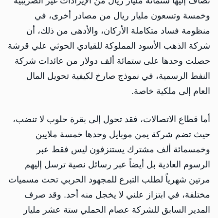
تضاف إليها ستمائة مليار ريال من الإيرادات غير الضريبية
وخمسة وتسعون مليار ريال من مصادر أخرى، في
منظومة فساد متكاملة الأركان، والأدهى من ذلك، أن
شركة الذهب الأسود المملوكة للقيادي الحوثي علي قرشة
حصلت وحدها على ستمائة ألف دولار من عائدات شركة
النفط الرسمية، في نموذج صارخ لكيفية تحويل المال
العام إلى ملكية خاصة.
أما قطاع الاتصالات، فقد تحول إلى بقرة حلوب لا تنضب،
حيث تضم شركة يمن موبايل وحدها خمسة ملايين
وخمسمائة ألف مشترك يستنزفون ليس فقط عبر
الرسوم العادية بل أيضاً عبر رسائل نصية ترسل إليهم
مرتين شهرياً لطلب التبرع للمجهود الحربي تحت مسميات
مختلفة، في ابتزاز علني لا يخجل منه أحد. وقد صرف
المدير السابق للشركة عصام الحملي ستة عشر مليار