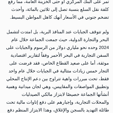
تمر على البنك المركزي أو حتى الخزينة العامة، مما رفع
كلفة نقل السلع بنسبة تصل إلى ثلاثين بالمائة، وأحدث
تضخم جنوني في الأسعار أنهك كاهل المواطن البسيط.
ولم تتوقف الجبايات عند المنافذ البرية، بل امتدت لتشمل
البحر والتجارة الدولية، حيث جمعت الجماعة خلال عام
2024 وحده نحو ملياري دولار من الرسوم والجبايات على
السفن التجارية في البحر الأحمر وفقاً لتقارير اقتصادية
موثقة، أما على صعيد القطاع الخاص، فقد فرضت على
التجار خمس زيادات متتالية في الجبايات خلال عام واحد
فقط، تحت مبررات واهية تتراوح بين دعم الإنتاج المحلي
وتطبيق المواصفات والمقاييس، وهي لجان ميدانية وهمية
أنشأتها الجماعة خصيصًا لابتزاز مالكي الصيدليات
والمحلات التجارية، وإجبارهم على دفع إتاوات مالية تحت
طائلة التهديد بالسجن والإغلاق، وهذا الابتزاز المنظم دفع