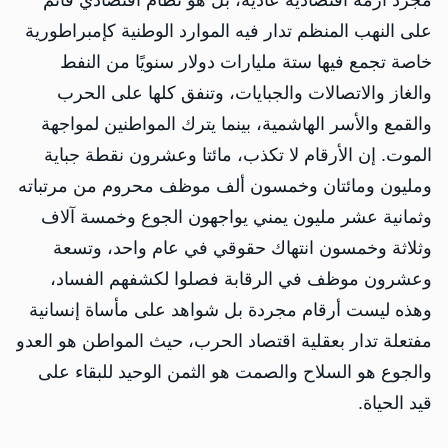
على النهب المنظم تدار فيه الموارد الوطنية كإمبراطورية
خاصة تجمع فيها ستة مليارات دولار سنويًا من النفط
والغاز والاتصالات والجبايات، وتنفق كلها على الحرب
والقمع والأسر الهاشمية، بينما يترك المواطنين لمواجهة
الموت. إن الأرقام لا تكذب، مائتا وعشرون نقطة جباية
ومليون ومائتان وخمسون ألف موظف محروم من مرتباته
وثمانية عشر مليون يمني يواجهون الجوع وخمسة آلاف
وثلاثة وخمسون انتهاك حقوقي في عام واحد، وتسعة
وعشرون موظف في الرقابة فصلوا لكشفهم الفساد،
وهذه ليست أرقام مجردة بل شواهد على مأساة إنسانية
مفتعلة تدار بعقلية اقتصاد الحرب، حيث المواطن هو العدو
والجوع هو السلاح والصمت هو الثمن الوحيد للبقاء على
قيد الحياة.