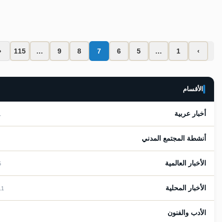
الدكتور ● محمد الحميدي
يوليو 21, 2026
لا تعليقات
‹
115
…
9
8
7
6
5
…
1
›
الأقسام
أخبار عربية
281
أنشطة المجتمع المدني
7
الأخبار العالمية
485
الأخبار المحلية
2911
الأدب والفنون
36