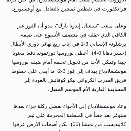
فرانكفورت في نقطتين ثمينتين بالتعادل مع أوغسبورغ.
وعلى ملعب "سيغنال إيدونا بارك"، يبدو أن الفوز غير
الكافي الذي حققه في منتصف الأسبوع على ضيفه
برشلونة الإسباني 3-1 في إياب ربع نهائي دوري الأبطال
(خسر ذهابا 0-4)، أعطى بوروسيا دورتموند دفعا معنويا
جيدا وتمكن الأحد من تحويل تخلفه أمام ضيفه بوروسيا
مونشنغلادباخ بهدف إلى فوز 3-2، ما أبقى على حظوظ
فريق المدرب الكرواتي نيكو كوفاتش بالعودة إلى
المسابقة القارية الأم الموسم المقبل.
وعاد مونشنغلادباخ إلى الأجواء بفضل ركلة جزاء نفذها
ستوغر بعد خطأ في المنطقة المحرمة على تيم
كلاينديست من نميشا (56)، لكن أصحاب الأرض عرفوا