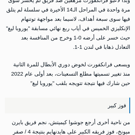
وبدا لاعبو فرانكفورت مرهقين ضد فريق لم يخسر سوى
مرة واحدة في المراحل الـ14 الأخيرة في سلسلة لم يتلق
فيها سوى سبعة أهداف، لاسيما بعد مواجهة توتنهام
الإنكليزي الخميس في أياب ربع نهائي مسابقة "يوروبا ليغ"
حيث خسر على أرضه 0-1 وخرج من المنافسة بعد
التعادل ذهابا في لندن 1-1.
ويسعى فرانكفورت لخوض دوري الأبطال للمرة الثانية
منذ تغيير تسميتها مطلع التسعينات، بعد أولى عام 2022
حين شارك فيها نتيجة تتويجه بلقب "يوروبا ليغ"
فوز كبير
من ناحية أخرى أرجع جوشوا كيميتش، نجم فريق بايرن
ميونخ، فوز فريقه الكبير على هايدنهايم بنتيجة 4 / صفر