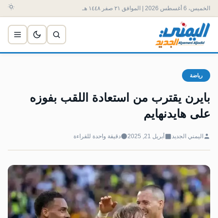
الخميس، 6 أغسطس 2026 | الموافق ٢١ صفر ١٤٤٨ هـ
رياضة
بايرن يقترب من استعادة اللقب بفوزه
على هايدنهايم
اليمني الجديد
أبريل 21, 2025
دقيقة واحدة للقراءة