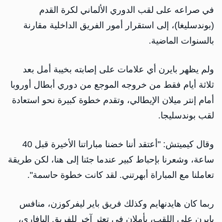
في صراعه على لقب الدوري الألماني لكرة القدم
(بوندسليغا)، إلى استقرار أمور الفريق الداخلية مقارنة
بالسنوات الماضية.
ولم يظهر بايرن أي علامات على إصابته بخيبة أمل بعد
ثلاثة أيام فقط من خروجه الموجع من دوري أبطال أوروبا
أمام إنتر ميلان الإيطالي، وتقدم خطوة كبيرة نحو استعادة
لقب بوندسليجا.
وقال كيميتش: "أعتقد أننا خضنا مباراتنا الأخيرة قبل 40
ساعة، وشعرنا بإحباط كبير عندما جئنا إلى هنا، لكن طريقة
تعاملنا مع المباراة أبهرتني. لقد كانت خطوة حاسمة".
ربما كان هايدنهايم وكذلك فريق باير ليفركوزن، منافس
بايرن على اللقب، يأملان في تعثر آخر للفريق البافاري،