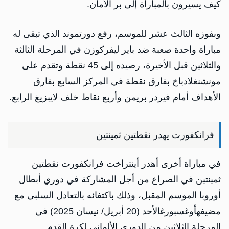
كيف يسيرون بالمباراة إلى بر الأمان.
وبفوزه الثالث عشر للموسم، رفع دورتموند الذي تبقى له
مباراة واحدة صعبة ضد باير ليفركوزن في المرحلة الثالثة
والثلاثين قبل الأخيرة، رصيده إلى 45 نقطة وتقدم على
مونشنغلادباخ بفارق نقطة في المركز السابع بفارق
الأهداف أمام فيردر بريمن وأربع نقاط خلف لايبزيغ الرابع.
فرانكفورت يهدر نقطتين ثمينتين
في مباراة أخرى أهدر أينتراخت فرانكفورت نقطتين
ثمينتين في الصراع من أجل المشاركة في دوري أبطال
أوروبا الموسم المقبل، وذلك باكتفائه بالتعادل السلبي مع
مضيفهأوغسبورغالأحد (20 أبريل/ نيسان 2025) في
المرحلة الثلاثين من الدوري الألماني لكرة القدم.