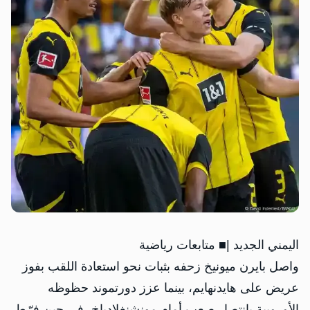
اليمني الجديد |■ متابعات رياضية
واصل بايرن ميونيخ زحفه بثبات نحو استعادة اللقب بفوز
عريض على هايدنهايم، بينما عزز دورتموند حظوظه
الأوروبية بانتصار صعب أمام مونشنغلادباخ، في حين فرّط