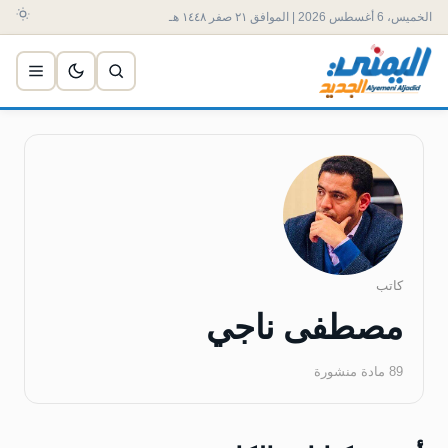
الخميس، 6 أغسطس 2026 | الموافق ٢١ صفر ١٤٤٨ هـ
كاتب
مصطفى ناجي
89 مادة منشورة