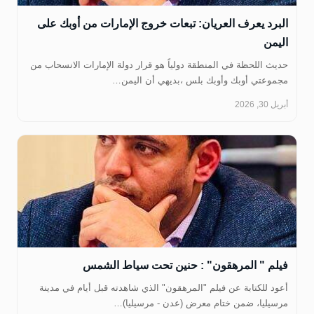
‏البرد يعرف العريان: تبعات خروج الإمارات من أوبك على
اليمن
حديث اللحظة في المنطقة دولياً هو قرار دولة الإمارات الانسحاب من
مجموعتي أوبك وأوبك بلس ،بديهي أن اليمن…
أبريل 30, 2026
‏فيلم " المرهقون" : حنين تحت سياط الشمس
أعود للكتابة عن فيلم "المرهقون" الذي شاهدته قبل أيام في مدينة
مرسيليا، ضمن ختام معرض (عدن - مرسيليا)…