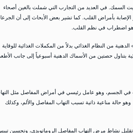
 السمك. في العديد من التجارب التي شملت بالغين أصحاء
إصابة بأمراض القلب. كما تشير بعض الأبحاث إلى أن الجرعا
ي، وهو اضطراب في نظم القلب.
ينصح معظم الخبراء بالحصول على أحماض «أوميغا - 3» الدهنية من النظام الغذائي بدلاً من المكملات الغذائية للوقاية
ة بتناول حصتين من الأسماك الدهنية أسبوعياً إلى جانب الأطع
نية في تقليل الالتهاب في الجسم، وهو عامل رئيسي في أمراض المفاصل مثل الته
فاصل. يشمل ذلك التهاب المفاصل الروماتويدي (RA)، وهو حالة مناعية ذاتية تسبب التهاب المفاصل والألم، وكذلك
قليل نشاط مرض التهاب المفاصل الروماتويدي، وتحسين تيب