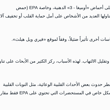
مكملات زيت السمك هي مكملات غذائية شائعة تحتوي على أحماض «أوميغا - 3» الدهنية، وخاصة EPA (حمض
هيكسانويك). يتناولها العديد من الأشخاص على أمل حماية القلب أو تخفيف آلا
ات أخرى تأثيراً ضئيلاً، وفقاً لموقع «فيري ويل هيلث».
الدهون الثلاثية وتقليل الالتهاب. لهذه الأسباب، ركز الكثير من الأبحاث على تنا
حدوث بعض الأحداث القلبية الوعائية، مثل النوبات القلبية
والوفاة. ووجد أحد التحليلات أن انخفاض الخطر لوحظ بشكل خاص في المستحضرات التي تحتوي على