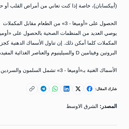
(أبيكسابان)، خاصة إذا كنت تعاني من أمراض القلب أو ح
الحصول على «أوميغا - 3» من الطعام مقابل المكملات
البروتين وفيتامين D والسيلينيوم والعناصر الغذائية المفيدة الأخرى.
الأسماك الغنية بـ«أوميغا - 3» تشمل السلمون والسردين والماكريل والتراوت (سمك السلمون المرقط) والرنجة.
شارك المقال:
المصدر:
الشرق الاوسط