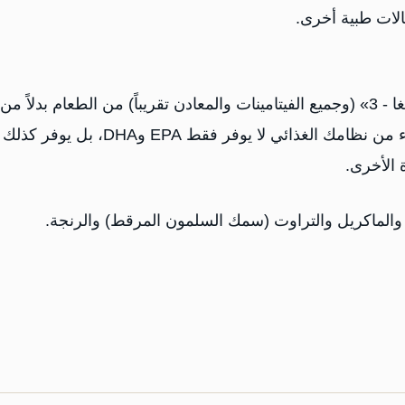
الات طبية أخرى.
يوصي العديد من المنظمات الصحية بالحصول على «أوميغا - 3» (وجميع الفيتامينات والمعادن تقريباً) من الطعام بدلاً من
المكملات كلما أمكن ذلك. إن تناول الأسماك الدهنية كجزء من نظامك الغذائي لا يوفر فقط EPA وDHA، بل يوفر كذلك