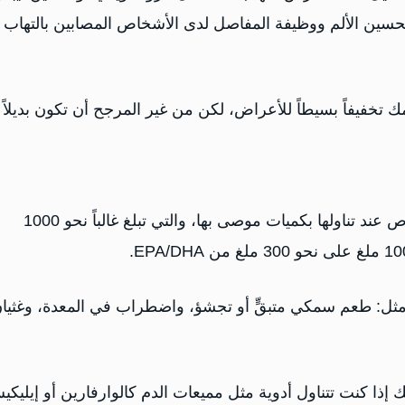
تحسين الألم ووظيفة المفاصل لدى الأشخاص المصابين بالتهاب
تخفيفاً بسيطاً للأعراض، لكن من غير المرجح أن تكون بديلاً
تعدّ مكملات زيت السمك آمنة بشكل عام لمعظم الأشخاص عند تناولها بكميات موصى بها، والتي تبلغ غالباً نحو 1000
 مثل: طعم سمكي متبقٍّ أو تجشؤ، واضطراب في المعدة، وغثيان
ذا كنت تتناول أدوية مثل مميعات الدم كالوارفارين أو إيليك