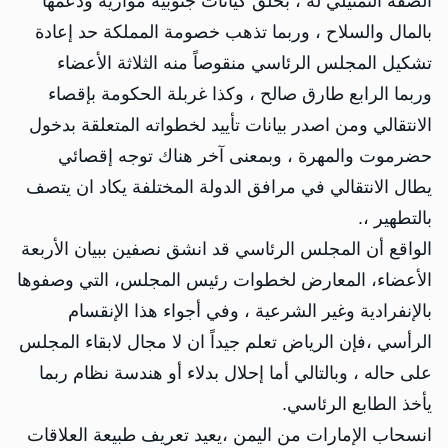
الصفة التمثيلي له ، بخلق كيانات جنوبية موازية ودعمها
بالمال والسلاح ، وربما تذهب خصومة المملكة حد إعادة
تشكيل المجلس الرئاسي منقوصاً منه الثلاثة الأعضاء
وربما الرابع طارق صالح ، وكذا غربلة الحكومة بإقصاء
الانتقالي ومن اصدر بيانات تأييد لخطواته المتعلقة بدخول
حضرموت والمهرة ، وبمعنى آخر هناك توجه إقصائي
يطال الانتقالي في مرافق الدولة المختلفة يكاد ان يتصف
بالتطهير ،.
الواقع أن المجلس الرئاسي قد انشق نصفين ببيان الأربعة
الأعضاء، المعارض لخطوات رئيس المجلس، التي وصفوها
بالإنفرادية وغير الشرعية ، وفي أجواء هذا الإنقسام
الرأسي ،فإن الرياض تعلم جيداً ان لا مجال لابقاء المجلس
على حاله ، وبالتالي أما إحلال بدلاء أو هندسة نظام ربما
يأخذ الطابع الرئاسي.
انسحاب الإمارات من اليمن ،يعيد تعريف طبيعة العلاقات