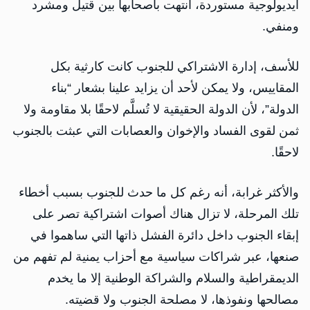
أيديولوجية مستوردة، انتهت بأصحابها بين قتيل ومشرد
ومنفي.
للأسف، إدارة الاشتراكي للجنوب كانت كارثية بكل
المقاييس، ولا يمكن لأحد أن يزايد علينا بشعار “بناء
الدولة”، لأن الدولة الحقيقية لا تُسلَّم لاحقًا بلا مقاومة ولا
ثمن لقوى الفساد والإخوان والعصابات التي عبثت بالجنوب
لاحقًا.
والأكثر غرابة، أنه رغم كل ما حدث للجنوب بسبب أخطاء
تلك المرحلة، لا تزال هناك أصوات اشتراكية تصر على
إبقاء الجنوب داخل دائرة الفشل ذاتها التي ساهموا في
صنعها، عبر شراكات سياسية مع أحزاب يمنية لم تفهم من
الديمقراطية والسلام والشراكة الوطنية إلا ما يخدم
مصالحها ونفوذها، لا مصلحة الجنوب ولا قضيته.