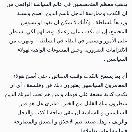
يذهب معظم المتخصصين في عالم السياسة الواقعي من
ان الكذب وممارسة الدجل باسم الدين، اصبح وسيلة
ورديفاً للسلطة ، وكأنك لا يمكن ان تقود او تسوس
المجتمع، إن لم تكذب على رعيتك وتضللهم لكي تسيطر
على الأمور وتستمر في البقاء في السلطة ، وتتهرب من
الالتزامات الضرورية وخلق المسوغات الواهية لهولاء
السياسين .
أي بما يسمح بالكذب وقلب الحقائق ، حتى أصبح هولاء
المغامرون السياسيين يعتبرون ذلك فن وفلسفة ، أي ان
تكذب كذبة مقنعة على قومك و من هم تحت امرتك الذين
ينتظرون منك القليل من الخير , فياترى هل هو قدر
السياسيين و السياسة ان تبقى ساحة للكذب والدجل
والزيف ، وهل ضيعنا قيم الاخلاق و الصدق والمصارحة
فيما بيننا وفي تعاملاتنا.