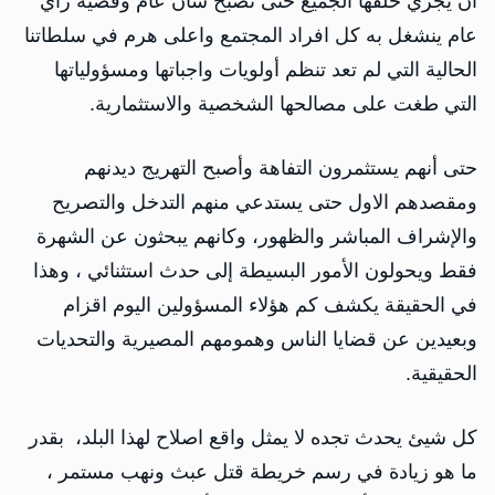
ان يجري خلفها الجميع حتى تصبح شأن عام وقضية رأي
عام ينشغل به كل افراد المجتمع واعلى هرم في سلطاتنا
الحالية التي لم تعد تنظم أولويات واجباتها ومسؤولياتها
التي طغت على مصالحها الشخصية والاستثمارية.
حتى أنهم يستثمرون التفاهة وأصبح التهريج ديدنهم
ومقصدهم الاول حتى يستدعي منهم التدخل والتصريح
والإشراف المباشر والظهور، وكانهم يبحثون عن الشهرة
فقط ويحولون الأمور البسيطة إلى حدث استثنائي ، وهذا
في الحقيقة يكشف كم هؤلاء المسؤولين اليوم اقزام
وبعيدين عن قضايا الناس وهمومهم المصيرية والتحديات
الحقيقية.
كل شيئ يحدث تجده لا يمثل واقع اصلاح لهذا البلد، بقدر
ما هو زيادة في رسم خريطة قتل عبث ونهب مستمر ،