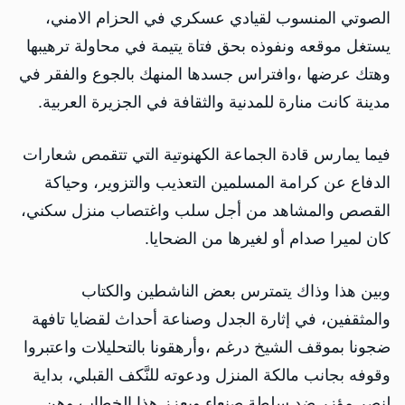
الصوتي المنسوب لقيادي عسكري في الحزام الامني،
يستغل موقعه ونفوذه بحق فتاة يتيمة في محاولة ترهيبها
وهتك عرضها ،وافتراس جسدها المنهك بالجوع والفقر في
مدينة كانت منارة للمدنية والثقافة في الجزيرة العربية.
فيما يمارس قادة الجماعة الكهنوتية التي تتقمص شعارات
الدفاع عن كرامة المسلمين التعذيب والتزوير، وحياكة
القصص والمشاهد من أجل سلب واغتصاب منزل سكني،
كان لميرا صدام أو لغيرها من الضحايا.
وبين هذا وذاك يتمترس بعض الناشطين والكتاب
والمثقفين، في إثارة الجدل وصناعة أحداث لقضايا تافهة
ضجونا بموقف الشيخ درغم ،وأرهقونا بالتحليلات واعتبروا
وقوفه بجانب مالكة المنزل ودعوته للنَّكف القبلي، بداية
لنصر مؤزر ضد سلطة صنعاء ويعزز هذا الخطاب وهن