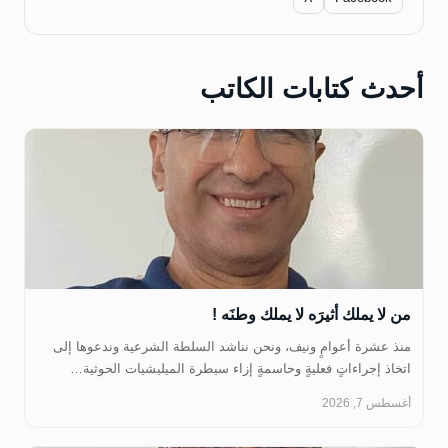
أحدث كتابات الكاتب
من لا يملك أثيرَه لا يملك وطنَه !
منذ عشرة أعوامٍ ونيف، ونحن نناشد السلطة الشرعية وندعوها إلى
اتخاذ إجراءاتٍ فعليةٍ وحاسمةٍ إزاء سيطرة الميليشيات الحوثية…
أغسطس 7, 2026