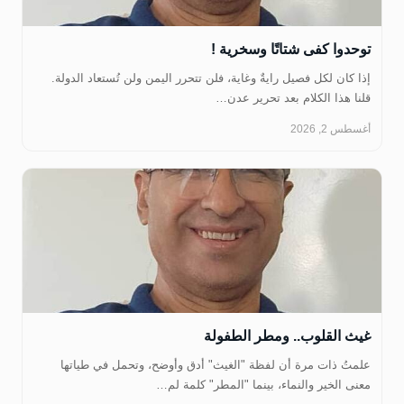
توحدوا كفى شتاتًا وسخرية !
إذا كان لكل فصيل رايةٌ وغاية، فلن تتحرر اليمن ولن تُستعاد الدولة.
قلنا هذا الكلام بعد تحرير عدن…
أغسطس 2, 2026
غيث القلوب.. ومطر الطفولة
علمتُ ذات مرة أن لفظة "الغيث" أدق وأوضح، وتحمل في طياتها
معنى الخير والنماء، بينما "المطر" كلمة لم…