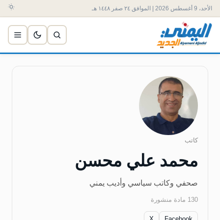
الأحد، 9 أغسطس 2026 | الموافق ٢٤ صفر ١٤٤٨ هـ
كاتب
محمد علي محسن
صحفي وكاتب سياسي وأديب يمني
130 مادة منشورة
X
Facebook