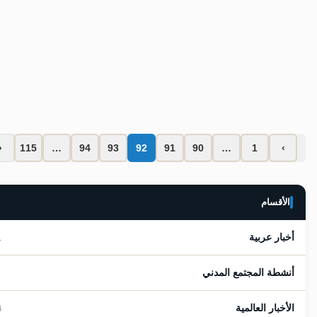
صعود وتراجع الغرب!
محمد الرميحي
مارس 31, 2025
لا تعليقات
‹
115
…
94
93
92
91
90
…
1
›
الأقسام
أخبار عربية
281
أنشطة المجتمع المدني
7
الأخبار العالمية
484